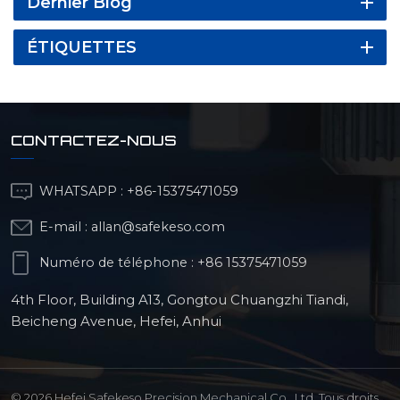
Dernier Blog
ÉTIQUETTES
CONTACTEZ-NOUS
WHATSAPP :
+86-15375471059
E-mail :
allan@safekeso.com
Numéro de téléphone :
+86 15375471059
4th Floor, Building A13, Gongtou Chuangzhi Tiandi,
Beicheng Avenue, Hefei, Anhui
© 2026 Hefei Safekeso Precision Mechanical Co., Ltd. Tous droits