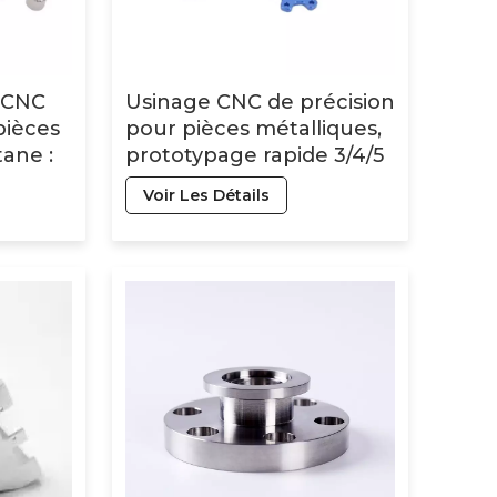
e CNC
Usinage CNC de précision
pièces
pour pièces métalliques,
tane :
prototypage rapide 3/4/5
axes, fraisage et
Voir Les Détails
 acier
tournage d'alliages
d'aluminium