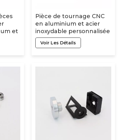
èces
Pièce de tournage CNC
er
en aluminium et acier
ium et
inoxydable personnalisée
à prix d&#39;usine
Voir Les Détails