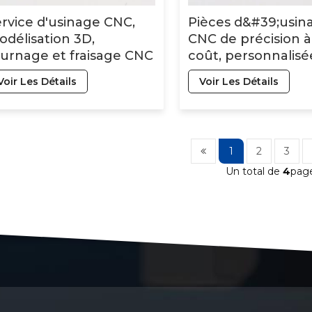
rvice d'usinage CNC,
Pièces d&#39;usin
délisation 3D,
CNC de précision à 
urnage et fraisage CNC
coût, personnalisé
 précision, pièces
de différentes mat
Voir Les Détails
Voir Les Détails
sinées
premières
1
2
3
Un total de
4
pag