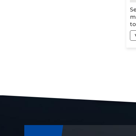
Se
mo
to
de
u