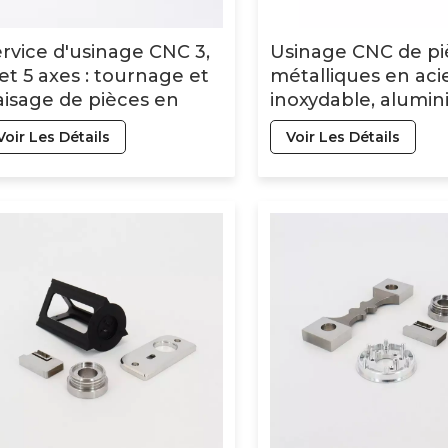
rvice d'usinage CNC 3,
Usinage CNC de pi
et 5 axes : tournage et
métalliques en aci
aisage de pièces en
inoxydable, alumin
uminium et en acier
laiton pour
Voir Les Détails
Voir Les Détails
oxydable avec
l'aéronautique
vêtement noir mat.