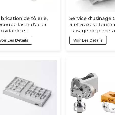
brication de tôlerie,
Service d'usinage 
coupe laser d'acier
4 et 5 axes : tourn
oxydable et
fraisage de pièces
aluminium, usinage
aluminium et en ac
Voir Les Détails
Voir Les Détails
C de haute précision,
inoxydable
rvices de métallurgie