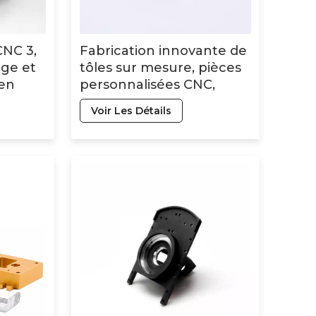
CNC 3,
Fabrication innovante de
age et
tôles sur mesure, pièces
 en
personnalisées CNC,
ier
usinage CNC de
Voir Les Détails
précision, pièce usinée