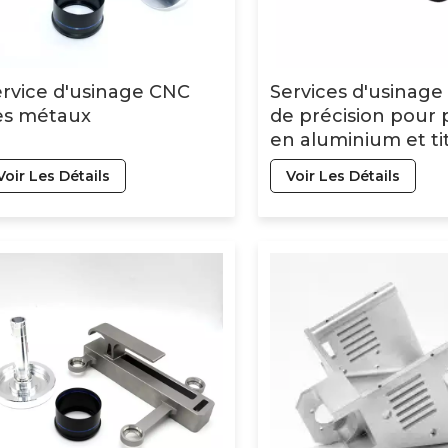
rvice d'usinage CNC
Services d'usinag
es métaux
de précision pour 
en aluminium et ti
fraisage, tournage,
Voir Les Détails
Voir Les Détails
perçage, pièces en
inoxydable