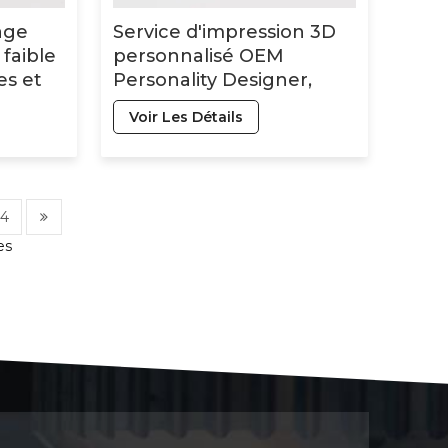
age
Service d'impression 3D
faible
personnalisé OEM
es et
Personality Designer,
ières
pièces usinées CNC sur
Voir Les Détails
mesure
4
es