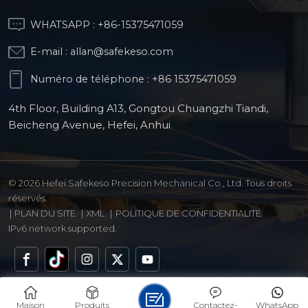
WHATSAPP :
+86-15375471059
E-mail :
allan@safekeso.com
Numéro de téléphone :
+86 15375471059
4th Floor, Building A13, Gongtou Chuangzhi Tiandi,
Beicheng Avenue, Hefei, Anhui
© 2026 Hefei Safekeso Precision Mechanical Co., Ltd. Tous droits
réservés.
|
PLAN DU SITE
|
XML
|
POLITIQUE DE CONFIDENTIALITÉ
IPv6 network supported.
Maison
Produits
Contactez-
WhatsApp