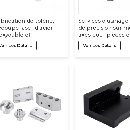
brication de tôlerie,
Services d'usinag
coupe laser d'acier
de précision sur m
oxydable et
axes pour pièces 
aluminium, usinage
aluminium (OEM)
Voir Les Détails
Voir Les Détails
C de haute précision,
rvices de métallurgie