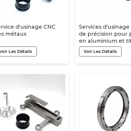
rvice d'usinage CNC
Services d'usinag
es métaux
de précision pour 
en aluminium et ti
fraisage, tournage,
Voir Les Détails
Voir Les Détails
perçage, pièces en
inoxydable