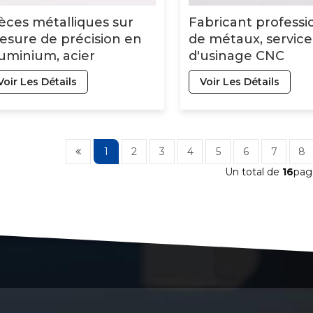
èces métalliques sur
Fabricant professi
sure de précision en
de métaux, service
uminium, acier
d'usinage CNC
oxydable et laiton :
d'anodisation de
Voir Les Détails
Voir Les Détails
sinage par tournage
précision et
C et services d'usinage
personnalisée, piè
NC
tournées CNC en
aluminium
1
2
3
4
5
6
7
8
Un total de
16
pag