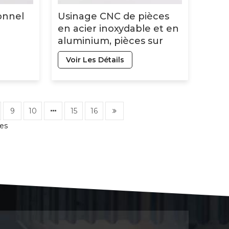
onnel
Usinage CNC de pièces
en acier inoxydable et en
aluminium, pièces sur
mesure, prototypes de
Voir Les Détails
pièces tournées, service
ces
d'usinage CNC
9
10
15
16
es