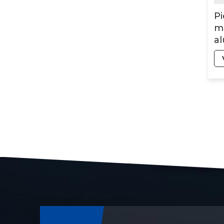
Pi
me
al
in
u
CN
C