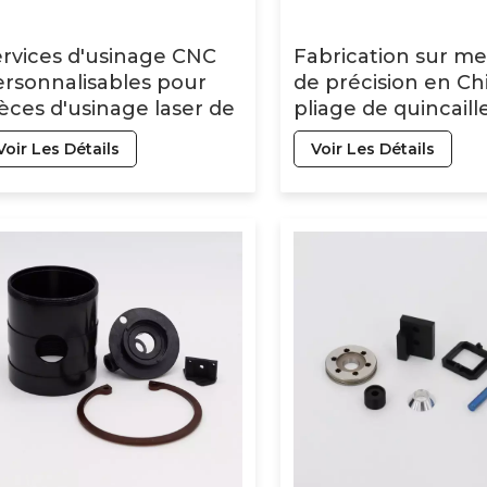
rvices d'usinage CNC
Fabrication sur m
rsonnalisables pour
de précision en Chi
èces d'usinage laser de
pliage de quincaill
ute précision,
acier inoxydable,
Voir Les Détails
Voir Les Détails
igences strictes,
aluminium et laito
ototypage rapide par
ébauches métalliq
ectroérosion à fil
estampage de pièc