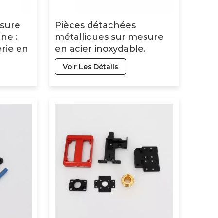
esure
Pièces détachées
ne :
métalliques sur mesure
erie en
en acier inoxydable.
Usinage de haute
Voir Les Détails
n,
précision par tournage
ues,
CNC. Services d'usinage
es.
pour pièces OEM de
tournage et fraisage
CNC.