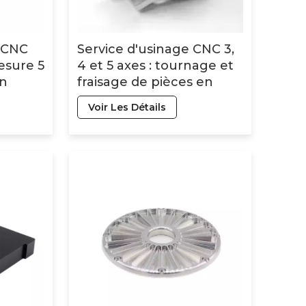
e CNC
Service d'usinage CNC 3,
esure 5
4 et 5 axes : tournage et
en
fraisage de pièces en
aluminium et en acier
Voir Les Détails
inoxydable