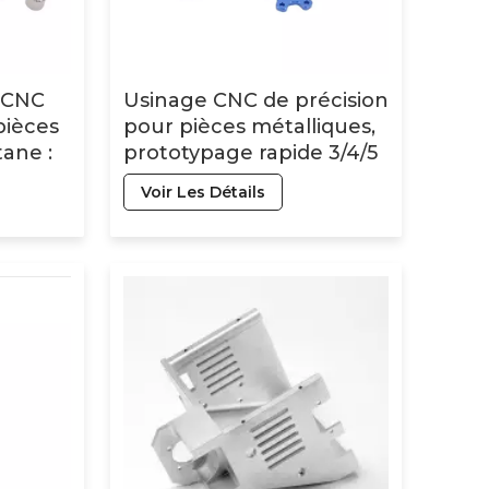
e CNC
Usinage CNC de précision
pièces
pour pièces métalliques,
tane :
prototypage rapide 3/4/5
axes, fraisage et
Voir Les Détails
 acier
tournage d'alliages
d'aluminium