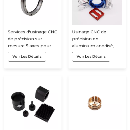
Services d'usinage CNC
Usinage CNC de
de précision sur
précision en
mesure 5 axes pour
aluminium anodisé,
pièces en aluminium
tournage, fraisage,
Voir Les Détails
Voir Les Détails
(OEM)
pièces sur mesure en
alliage métallique,
laiton, acier inoxydable.