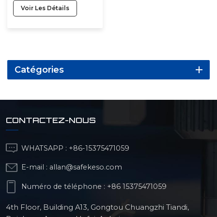
fabrication de pièces
Voir Les Détails
en aluminium et en
acier inoxydable par
usinage CNC.
Catégories
CONTACTEZ-NOUS
WHATSAPP :
+86-15375471059
E-mail :
allan@safekeso.com
Numéro de téléphone :
+86 15375471059
4th Floor, Building A13, Gongtou Chuangzhi Tiandi,