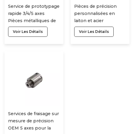
Service de prototypage
Pièces de précision
rapide 3/4/5 axes
personnalisées en
Pièces métalliques de
laiton et acier
précision CNC Fraisage
inoxydable, fraisage
Voir Les Détails
Voir Les Détails
personnalisé en alliage
CNC, tournage de
d'aluminium Pièces de
précision des métaux,
tournage Services
usinage CNC
d'usinage CNC
Services de fraisage sur
mesure de précision
OEM 5 axes pour la