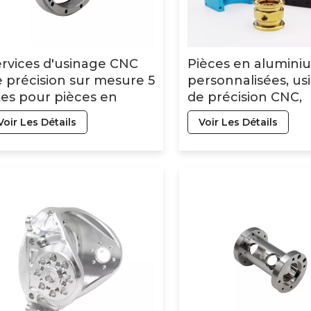
rvices d'usinage CNC
Pièces en alumini
 précision sur mesure 5
personnalisées, us
es pour pièces en
de précision CNC,
luminium (OEM)
moulage sous pres
Voir Les Détails
Voir Les Détails
fabrication de piè
métalliques, usin
5 axes