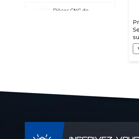
Pièces CNC de
précision pour
Pr
l'aéronautique
Se
s
pr
Pièces CNC Laser
T
Rader
Pi
a
Pièces de machines
pour l'industrie
pétrolière et
chimique
Pièces CNC de
précision pour
machines militaires