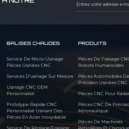
 À NOTRE
BALISES CHAUDES
PRODUITS
Service De Micro-Usinage
Pièces De Fraisage CN
Pièces Usinées CNC
Robots Humanoïdes
Services D'usinage Sur Mesure
Pièces Automobiles D
Précision Usinées CNC
Usinage CNC OEM
Personnalisé
Pièces CNC Pour Radar
Prototype Rapide CNC
Pièces CNC De Précisi
Personnalisé Usinant Des
Aéronautique
Pièces En Acier Inoxydable
Pièces De Machines
Service De Réglage/fraisage
Pétrolières Et Chimiqu