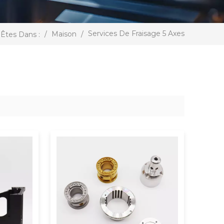
Services De Fraisage 5 Axes
/
Maison
/
Êtes Dans :