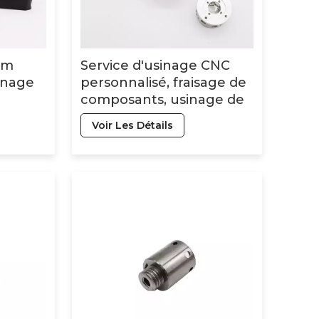
um
Service d'usinage CNC
inage
personnalisé, fraisage de
composants, usinage de
sion,
métaux, fabrication OEM
Voir Les Détails
ces
CNC, pièces en alliage
age CNC
d'aluminium usinées CNC