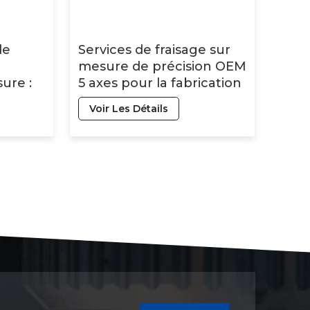
de
Services de fraisage sur
mesure de précision OEM
ure :
5 axes pour la fabrication
age CNC
de pièces en aluminium
Voir Les Détails
inés en
et en acier inoxydable
par usinage CNC.