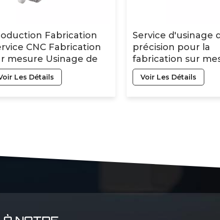
oduction Fabrication
Service d'usinage 
rvice CNC Fabrication
précision pour la
ur mesure Usinage de
fabrication sur mes
écision Fraisage
tournage et frais
Voir Les Détails
Voir Les Détails
ournage Usinage CNC
de composants us
èces en métal et
alliage de titane
luminium