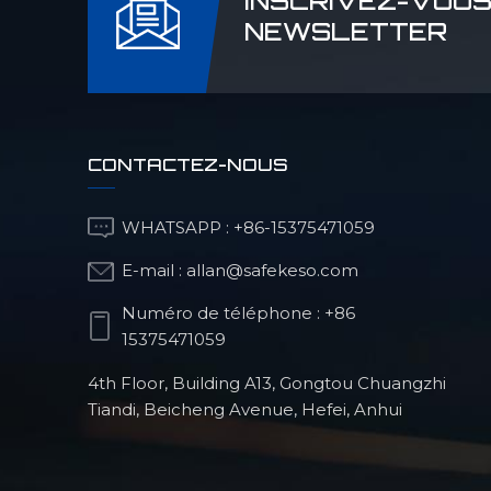
INSCRIVEZ-VOUS
NEWSLETTER
Partie de structure
optique
CONTACTEZ-NOUS
Pièces de fraisage
CNC pour robots
humanoïdes
WHATSAPP :
+86-15375471059
E-mail :
allan@safekeso.com
Produits de robots
Numéro de téléphone :
+86
chirurgicaux
15375471059
orthopédiques
4th Floor, Building A13, Gongtou Chuangzhi
Tiandi, Beicheng Avenue, Hefei, Anhui
Pièces automobiles
de précision usinées
CNC