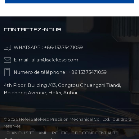
CONTACTEZ-NOUS
WHATSAPP :
+86-15375471059
E-mail :
allan@safekeso.com
Numéro de téléphone :
+86 15375471059
4th Floor, Building A13, Gongtou Chuangzhi Tiandi,
Beicheng Avenue, Hefei, Anhui
© 2026 Hefei Safekeso Precision Mechanical Co., Ltd. Tous droits
réservés.
|
PLAN DU SITE
|
XML
|
POLITIQUE DE CONFIDENTIALITÉ