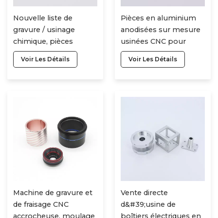
Nouvelle liste de
Pièces en aluminium
gravure / usinage
anodisées sur mesure
chimique, pièces
usinées CNC pour
d&#39;usinage CNC en
appareils
Voir Les Détails
Voir Les Détails
aluminium bon
électroménagers de
marché en Chine
conception populaire
Machine de gravure et
Vente directe
de fraisage CNC
d&#39;usine de
accrocheuse, moulage
boîtiers électriques en