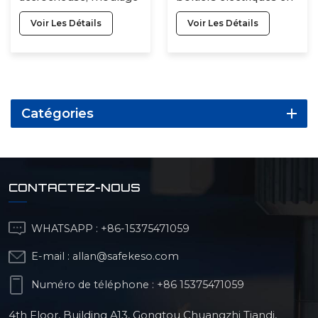
par injection plastique
acier inoxydable, pièces
Voir Les Détails
Voir Les Détails
bon marché
d&#39;usinage CNC
personnalisées, service
de découpe laser
Catégories
CONTACTEZ-NOUS
WHATSAPP :
+86-15375471059
E-mail :
allan@safekeso.com
Numéro de téléphone :
+86 15375471059
4th Floor, Building A13, Gongtou Chuangzhi Tiandi,