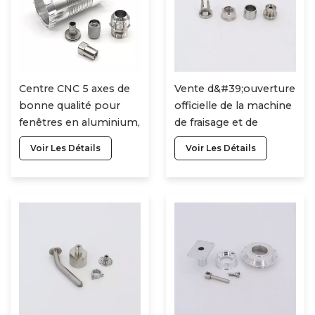
Centre CNC 5 axes de
Vente d&#39;ouverture
bonne qualité pour
officielle de la machine
fenêtres en aluminium,
de fraisage et de
pièces de machine de
gravure de routeur
Voir Les Détails
Voir Les Détails
tour CNC bon marché
CNC de moulage par
injection plastique