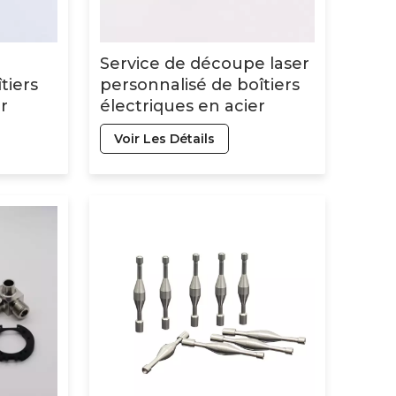
Service de découpe laser
tiers
personnalisé de boîtiers
r
électriques en acier
inoxydable hautement
Voir Les Détails
C
recommandé
rvice