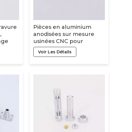
gravure
Pièces en aluminium
,
anodisées sur mesure
age
usinées CNC pour
 bon
appareils
Voir Les Détails
électroménagers de
conception populaire