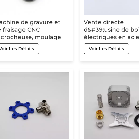
achine de gravure et
Vente directe
 fraisage CNC
d&#39;usine de boî
ccrocheuse, moulage
électriques en acie
r injection plastique
inoxydable, pièces
Voir Les Détails
Voir Les Détails
on marché
d&#39;usinage CN
personnalisées, se
de découpe laser