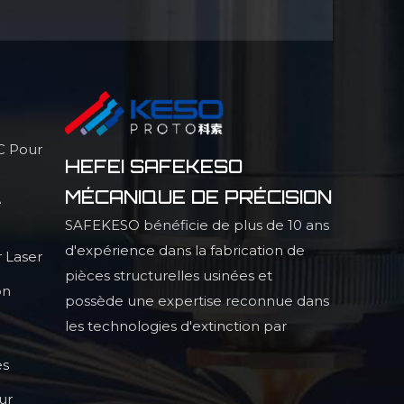
C Pour
HEFEI SAFEKESO
MÉCANIQUE DE PRÉCISION
e
SAFEKESO bénéficie de plus de 10 ans
d'expérience dans la fabrication de
 Laser
pièces structurelles usinées et
on
possède une expertise reconnue dans
les technologies d'extinction par
infrarouge, la production de pièces
es
structurelles profilées de haute
ur
précision et les procédés de haute