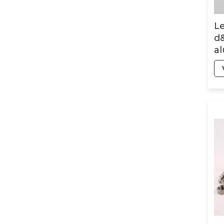
Partie de structure
Le
optique
d
al
de
Pièces de fraisage
CNC pour robots
humanoïdes
Produits de robots
chirurgicaux
orthopédiques
Pièces automobiles
de précision usinées
CNC