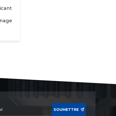
icant
rnage
NC
SOUMETTRE