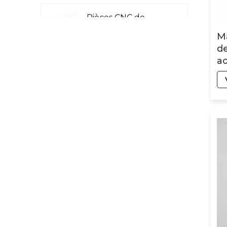
Pièces CNC de
précision pour
M
l'aéronautique
de
a
pa
Pièces CNC Laser
b
Rader
Pièces de machines
pour l'industrie
pétrolière et
chimique
Pièces CNC de
précision pour
machines militaires