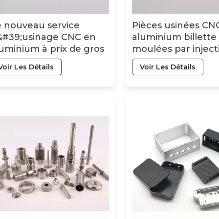
 nouveau service
Pièces usinées CN
&#39;usinage CNC en
aluminium billette
uminium à prix de gros
moulées par inject
 pièces de tôlerie
plastique de haut
Voir Les Détails
Voir Les Détails
qualité et à bas pri