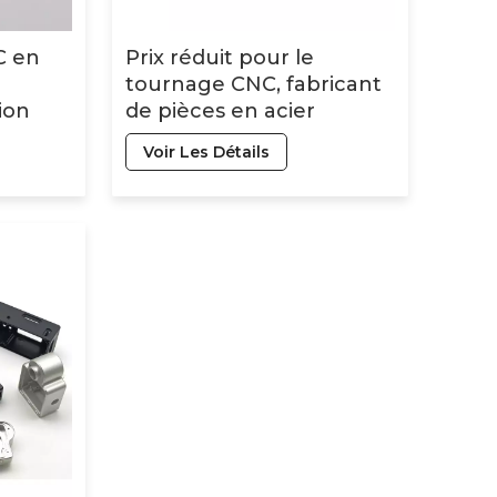
C en
Prix ​​réduit pour le
tournage CNC, fabricant
ion
de pièces en acier
e
inoxydable, pièces en
Voir Les Détails
x
plastique et métal pour
motos