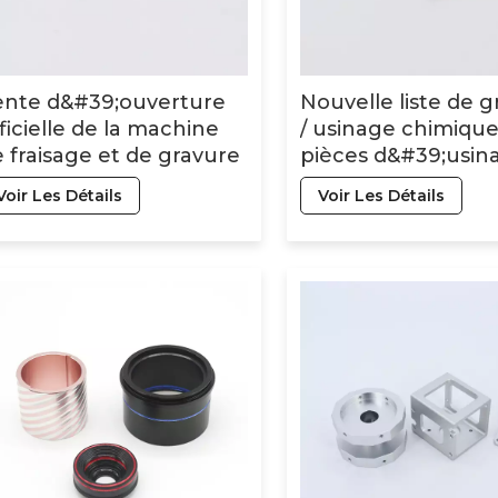
ente d&#39;ouverture
Nouvelle liste de 
ficielle de la machine
/ usinage chimique
 fraisage et de gravure
pièces d&#39;usin
e routeur CNC de
CNC en aluminium
Voir Les Détails
Voir Les Détails
ulage par injection
marché en Chine
astique