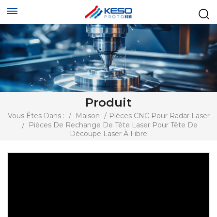
Produit
Vous Êtes Dans :
/
Maison
/
Pièces CNC Pour Radar Laser
Pièces De Rechange De Tête Laser Pour Tête De
/
Découpe Laser À Fibre