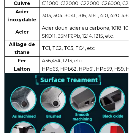
Cuivre
C11000, C12000, C22000, C26000, C2
Acier
303, 304, 304L, 316, 316L, 410, 420, 430, 
inoxydable
Acier doux, acier au carbone, 1018, 103
Acier
SKD11, 35MF6Pb, 1214, 1215, etc.
Alliage de
TC1, TC2, TC3, TC4, etc.
titane
Fer
A36,45#, 1213, etc.
Laiton
HPb63, HPb62, HPb61, HPb59, H59, H68