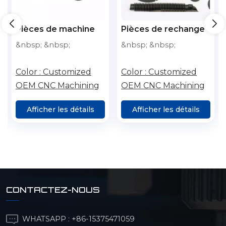
Pièces de machine
Pièces de rechange
de découpe laser,
de tête laser pour
&nbsp; &nbsp;
&nbsp; &nbsp;
buse laser pour
tête de découpe
machine de découpe
laser à fibre
Color :
Customized
Color :
Customized
laser à fibre
OEM CNC Machining
OEM CNC Machining
Afficher les détails
Afficher les détails
CONTACTEZ-NOUS
WHATSAPP :
+86-15375471059