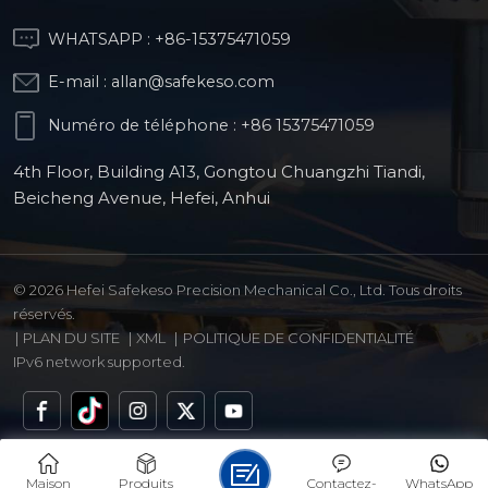
WHATSAPP :
+86-15375471059
E-mail :
allan@safekeso.com
Numéro de téléphone :
+86 15375471059
4th Floor, Building A13, Gongtou Chuangzhi Tiandi,
Beicheng Avenue, Hefei, Anhui
© 2026 Hefei Safekeso Precision Mechanical Co., Ltd. Tous droits
réservés.
|
PLAN DU SITE
|
XML
|
POLITIQUE DE CONFIDENTIALITÉ
IPv6 network supported.
Maison
Produits
Contactez-
WhatsApp