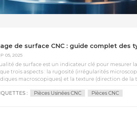
age de surface CNC : guide complet des t
P 05, 2025
alité de surface est un indicateur clé pour mesurer la
que trois aspects : la rugosité (irrégularités microscop
diques macroscopiques) et la texture (direction de la tr
ement de surface (comment y parvenir) Différentes op
IQUETTES :
Pièces Usinées CNC
Pièces CNC
ttent d'obtenir différents finis de surface. Les finitio
us fin. Description de la rugosité typique réalisable (
cables L'ébauche de 12,5 μm à 3,2 μm utilise une pro
e pour éliminer rapidement la matière, laissant des ma
cre. Lors du formage initial des pièces, des surépaiss
ritiques. La semi-finition (3,2 μm - 1,6 μm) permet de pré