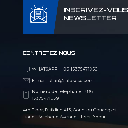
de ru
d'ate
INSCRIVEZ-VOUS
appro
NEWSLETTER
Proce
que R
de ta
Utili
pièce
CONTACTEZ-NOUS
Prend
repré
WHATSAPP :
+86-15375471059
compa
quali
E-mail :
allan@safekeso.com
dessi
être
Numéro de téléphone :
+86
15375471059
4th Floor, Building A13, Gongtou Chuangzhi
Tiandi, Beicheng Avenue, Hefei, Anhui