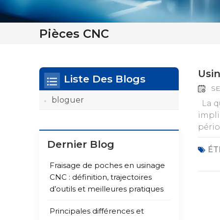
Pièces CNC
Usin
Liste Des Blogs
SE
bloguer
La qu
impli
pério
trait
Dernier Blog
ÉT
perme
au pl
Fraisage de poches en usinage
appli
CNC : définition, trajectoires
élevé
d’outils et meilleures pratiques
médio
non c
Principales différences et