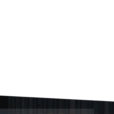
 doivent être utilisés pour une mesure
sins. 1. Profilomètre de contact (méthode de
 classique et la plus fiable. Une sonde
nviron 2 µm) glisse doucement sur la
signal électrique, qui est ensuite amplifié et
quipement : Instrument de mesure de la
ité aux normes nationales et capacité à
git d’une mesure de contact, qui peut rayer
re est relativement lente. 2. Profileur
s telles que l'interférence lumineuse, la
he, une topographie de surface 3D est
ace, calculant ainsi la rugosité. · Avantages :
à mesurer des matériaux extrêmement mous. ·
 de la surface (difficile de mesurer les
'équipement est généralement plus cher. 3.
tique) Principe : Un ensemble de blocs
tilisé. Par perception tactile et
x blocs échantillons afin d'estimer la plage