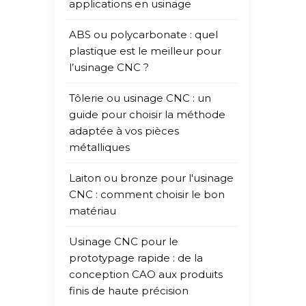
d'éba
applications en usinage
final
de 1,
ABS ou polycarbonate : quel
de ro
plastique est le meilleur pour
exige
l’usinage CNC ?
d'éta
Tôlerie ou usinage CNC : un
optim
guide pour choisir la méthode
effic
adaptée à vos pièces
hydra
métalliques
l'uti
envir
Laiton ou bronze pour l'usinage
préci
CNC : comment choisir le bon
coute
matériau
pour 
d'équ
Usinage CNC pour le
ingén
prototypage rapide : de la
1. Sy
conception CAO aux produits
que l
finis de haute précision
Youda