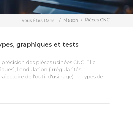
Pièces CNC
/
Maison
/
Vous Êtes Dans :
ypes, graphiques et tests
 précision des pièces usinées CNC. Elle
iques), l'ondulation (irrégularités
ajectoire de l'outil d'usinage). I. Types de
érations et stratégies de traitement
ns suivantes sont classées, du plus grossier
Ra) des types de traitement et des scénarios
fondeur de coupe importante et une avance
rques d'outil visibles et un état de surface
eurs d'usinage sont réservées aux surfaces
parer la finition, d'éliminer les traces