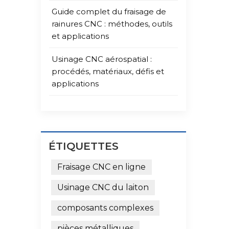
que l
Guide complet du fraisage de
tourn
rainures CNC : méthodes, outils
moula
et applications
prena
rugos
Usinage CNC aérospatial :
direc
procédés, matériaux, défis et
d'éch
applications
plus 
d'enl
valeu
4. Sy
l'éta
ÉTIQUETTES
Schém
paral
Fraisage CNC en ligne
proje
Usinage CNC du laiton
trouv
arriè
composants complexes
conce
par t
pièces métalliques