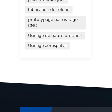
fois 
fabrication de tôlerie
objec
traça
prototypage par usinage
diama
CNC
surfa
calcu
Usinage de haute précision
rugos
Usinage aérospatial
mesur
des m
optiq
micro
const
Vites
Incon
matér
Compa
échan
compa