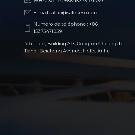
WHATSAPP :
+86-15375471059
E-mail :
allan@safekeso.com
Partie de structure
optique
Numéro de téléphone :
+86
15375471059
4th Floor, Building A13, Gongtou Chuangzhi
Pièces de fraisage
Tiandi, Beicheng Avenue, Hefei, Anhui
CNC pour robots
humanoïdes
Produits de robots
chirurgicaux
orthopédiques
Pièces automobiles
de précision usinées
CNC