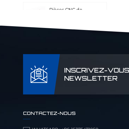
Pièces CNC de
précision pour
l'aéronautique
Pièces CNC Laser
Rader
INSCRIVEZ-VOUS
Pièces de machines
NEWSLETTER
pour l'industrie
pétrolière et
chimique
Pièces CNC de
CONTACTEZ-NOUS
précision pour
machines militaires