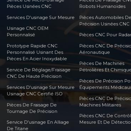
Pièces Usinées CNC
Robots Humanoïdes
Services D'usinage Sur Mesure
Pièces Automobiles D
Précision Usinées CNC
Usinage CNC OEM
Personnalisé
Pièces CNC Pour Radar
Prototype Rapide CNC
Pièces CNC De Précisi
Personnalisé Usinant Des
Aéronautique
Pièces En Acier Inoxydable
Pièces De Machines
Service De Réglage/fraisage
Pétrolières Et Chimiqu
CNC De Haute Précision
Pièces De Précision Po
Services D'usinage Sur Mesure
Équipements Médicau
Usinage CNC Certifié ISO
Pièces CNC De Précisi
Pièces De Fraisage De
Machines Militaires
Tournage De Précision
Pièces CNC De Contrô
Service D'usinage En Alliage
Mesure Et De Détecti
De Titane