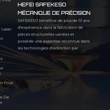
HEFEI SAFEKESO
MÉCANIQUE DE PRÉCISION
e
SAFEKESO bénéficie de plus de 10 ans
d'expérience dans la fabrication de
 Laser
pièces structurelles usinées et
on
possède une expertise reconnue dans
les technologies d'extinction par
infrarouge, la production de pièces
es
structurelles profilées de haute
ur
précision et les procédés de haute
x
qualité.
on Pour
le De
on