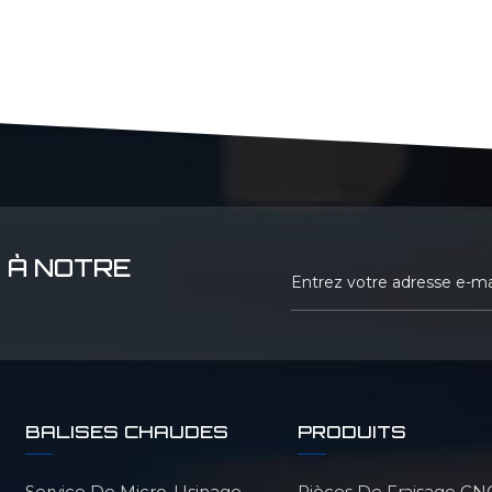
 À NOTRE
BALISES CHAUDES
PRODUITS
Service De Micro-Usinage
Pièces De Fraisage CN