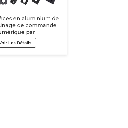
ièces en aluminium de
sinage de commande
umérique par
dinateur d'accessoires
Voir Les Détails
aptés aux besoins du
ient par haute précision
ec des pièces en métal
 coupe de laser