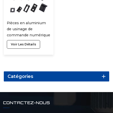
Pièces en aluminium
de usinage de
commande numérique
par ordinateur
Voir Les Détails
d'accessoires adaptés
aux besoins du client
par haute précision
avec des pièces en
métal de coupe de
Catégories
laser
CONTACTEZ-NOUS