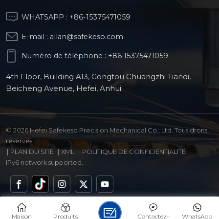
WHATSAPP :
+86-15375471059
E-mail :
allan@safekeso.com
Numéro de téléphone :
+86 15375471059
4th Floor, Building A13, Gongtou Chuangzhi Tiandi,
Beicheng Avenue, Hefei, Anhui
© 2026 Hefei Safekeso Precision Mechanical Co., Ltd. Tous droits
réservés.
|
PLAN DU SITE
|
XML
|
POLITIQUE DE CONFIDENTIALITÉ
IPv6 network supported.
Maison
Produits
Contactez-
WhatsApp