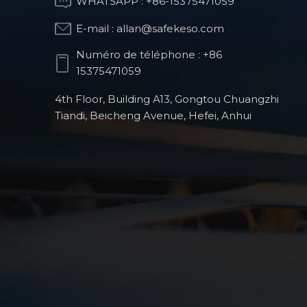
WHATSAPP :
+86-15375471059
E-mail :
allan@safekeso.com
Partie de structure
optique
Numéro de téléphone :
+86
15375471059
4th Floor, Building A13, Gongtou Chuangzhi
Pièces de fraisage
Tiandi, Beicheng Avenue, Hefei, Anhui
CNC pour robots
humanoïdes
Produits de robots
chirurgicaux
orthopédiques
Pièces automobiles
de précision usinées
CNC