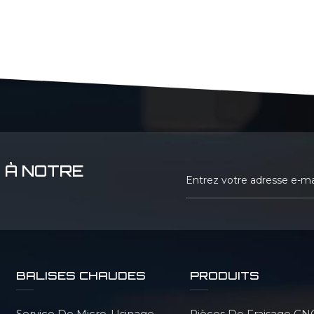
 À NOTRE
BALISES CHAUDES
PRODUITS
Service De Micro-Usinage
Pièces De Fraisage CN