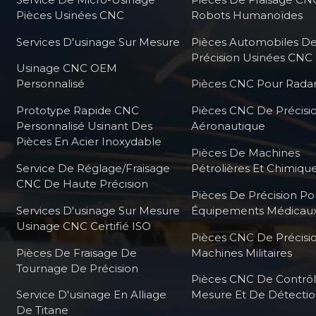
Pièces Usinées CNC
Robots Humanoïdes
Services D'usinage Sur Mesure
Pièces Automobiles D
Précision Usinées CNC
Usinage CNC OEM
Personnalisé
Pièces CNC Pour Radar
Prototype Rapide CNC
Pièces CNC De Précisi
Personnalisé Usinant Des
Aéronautique
Pièces En Acier Inoxydable
Pièces De Machines
Service De Réglage/fraisage
Pétrolières Et Chimiqu
CNC De Haute Précision
Pièces De Précision Po
Services D'usinage Sur Mesure
Équipements Médicau
Usinage CNC Certifié ISO
Pièces CNC De Précisi
Pièces De Fraisage De
Machines Militaires
Tournage De Précision
Pièces CNC De Contrô
Service D'usinage En Alliage
Mesure Et De Détecti
De Titane