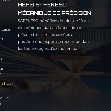
HEFEI SAFEKESO
MÉCANIQUE DE PRÉCISION
e
SAFEKESO bénéficie de plus de 10 ans
d'expérience dans la fabrication de
 Laser
pièces structurelles usinées et
on
possède une expertise reconnue dans
les technologies d'extinction par
infrarouge, la production de pièces
es
structurelles profilées de haute
ur
précision et les procédés de haute
x
qualité.
on Pour
le De
on