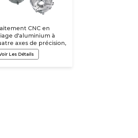
raitement CNC en
liage d'aluminium à
atre axes de précision,
èces aérospatiales en
Voir Les Détails
liage d'aluminium en
iton