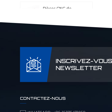
Pièces CNC de
précision pour
l'aéronautique
Pièces CNC Laser
Rader
INSCRIVEZ-VOUS
Pièces de machines
NEWSLETTER
pour l'industrie
pétrolière et
chimique
Pièces CNC de
CONTACTEZ-NOUS
précision pour
machines militaires