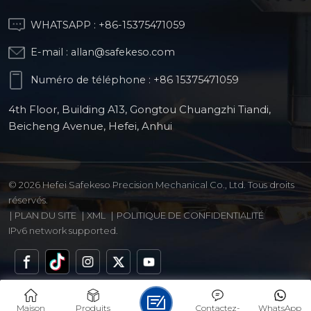
WHATSAPP :
+86-15375471059
E-mail :
allan@safekeso.com
Numéro de téléphone :
+86 15375471059
4th Floor, Building A13, Gongtou Chuangzhi Tiandi,
Beicheng Avenue, Hefei, Anhui
© 2026 Hefei Safekeso Precision Mechanical Co., Ltd. Tous droits
réservés.
|
PLAN DU SITE
|
XML
|
POLITIQUE DE CONFIDENTIALITÉ
IPv6 network supported.
Maison
Produits
Contactez-
WhatsApp