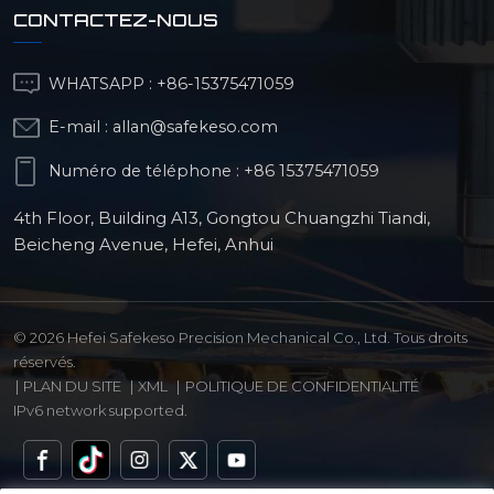
CONTACTEZ-NOUS
WHATSAPP :
+86-15375471059
E-mail :
allan@safekeso.com
Numéro de téléphone :
+86 15375471059
4th Floor, Building A13, Gongtou Chuangzhi Tiandi,
Beicheng Avenue, Hefei, Anhui
© 2026 Hefei Safekeso Precision Mechanical Co., Ltd. Tous droits
réservés.
|
PLAN DU SITE
|
XML
|
POLITIQUE DE CONFIDENTIALITÉ
IPv6 network supported.