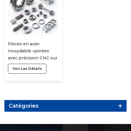
Pièces en acier
inoxydable usinées
avec précision CNC sur
mesure en usine
Voir Les Détails
Éléments structurels
complexes avec
anodisation dure
Production CNC sur
mesure
Catégories