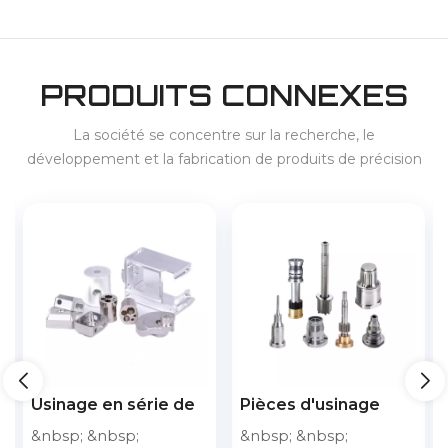
PRODUITS CONNEXES
La société se concentre sur la recherche, le
développement et la fabrication de produits de précision
haut de gamme et fournit des services pour le 3C, les
appareils électroménagers, les véhicules à énergies
nouvelles, le stockage d'énergie, etc.
Pièces d'usinage
Pièce de fraisage
CNC à écrou
CNC pour écrou
&nbsp; &nbsp;
&nbsp; &nbsp;