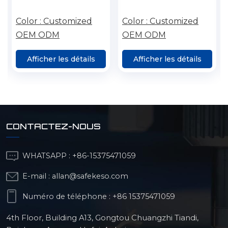
hexagonal en acier
hexagonal en
inoxydable de haute
aluminium
Color :
Customized
Color :
Customized
qualité, pièce de
personnalisable,
OEM ODM
OEM ODM
fraisage CNC
pièces de tournage
CNC
Afficher les détails
Afficher les détails
CONTACTEZ-NOUS
WHATSAPP :
+86-15375471059
E-mail :
allan@safekeso.com
Numéro de téléphone :
+86 15375471059
4th Floor, Building A13, Gongtou Chuangzhi Tiandi,