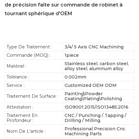
de précision faite sur commande de robinet à
tournant sphérique d'OEM
Type De Traitement :
3/4/ 5 Axis CNC Machining
Commande (MOQ) :
1piece
Stainless steel, carbon steel,
Matériel :
alloy steel, aluminum alloy
Tolérance :
0.002mm
Service :
Customized OEM ODM
Painting\Powder
Traitement De Surface :
Coating\Plating\Polishing
Attestation :
ISO9001:2015/ISO13485:2016
Traitement En
CNC / Punching / Tapping /
Profondeur :
Drilling / Milling.
Professional Precision Cnc
Nom De L'article :
Machining Parts