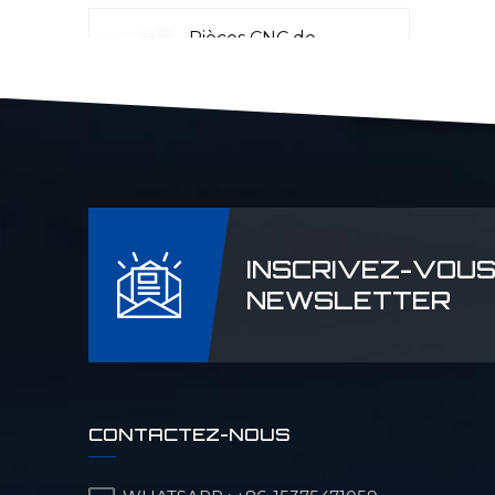
Pièces CNC de
précision pour
l'aéronautique
Pièces CNC Laser
Rader
INSCRIVEZ-VOUS
Pièces de machines
NEWSLETTER
pour l'industrie
pétrolière et
chimique
Pièces CNC de
CONTACTEZ-NOUS
précision pour
machines militaires