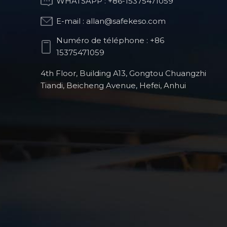
WHATSAPP :
+86-15375471059
E-mail :
allan@safekeso.com
Partie de structure
optique
Numéro de téléphone :
+86
15375471059
4th Floor, Building A13, Gongtou Chuangzhi
Pièces de fraisage
Tiandi, Beicheng Avenue, Hefei, Anhui
CNC pour robots
humanoïdes
Produits de robots
chirurgicaux
orthopédiques
Pièces automobiles
de précision usinées
CNC