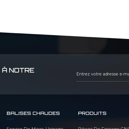
 À NOTRE
BALISES CHAUDES
PRODUITS
Service De Micro-Usinage
Pièces De Fraisage CN