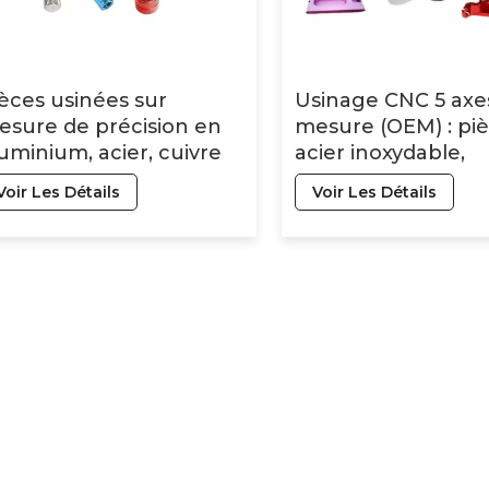
èces usinées sur
Usinage CNC 5 axe
sure de précision en
mesure (OEM) : pi
uminium, acier, cuivre
acier inoxydable,
 laiton - Services
prototypes en
Voir Les Détails
Voir Les Détails
'usinage CNC OEM/ODM
aluminium.