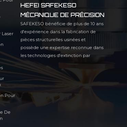
HEFEI SAFEKESO
MÉCANIQUE DE PRÉCISION
e
SAFEKESO bénéficie de plus de 10 ans
d'expérience dans la fabrication de
 Laser
pièces structurelles usinées et
on
possède une expertise reconnue dans
les technologies d'extinction par
infrarouge, la production de pièces
es
structurelles profilées de haute
ur
précision et les procédés de haute
x
qualité.
on Pour
le De
on