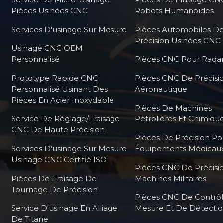
Pièces Usinées CNC
Robots Humanoïdes
Services D'usinage Sur Mesure
Pièces Automobiles D
Précision Usinées CNC
Usinage CNC OEM
Personnalisé
Pièces CNC Pour Radar
Prototype Rapide CNC
Pièces CNC De Précisi
Personnalisé Usinant Des
Aéronautique
Pièces En Acier Inoxydable
Pièces De Machines
Service De Réglage/fraisage
Pétrolières Et Chimiqu
CNC De Haute Précision
Pièces De Précision Po
Services D'usinage Sur Mesure
Équipements Médicau
Usinage CNC Certifié ISO
Pièces CNC De Précisi
Pièces De Fraisage De
Machines Militaires
Tournage De Précision
Pièces CNC De Contrô
Service D'usinage En Alliage
Mesure Et De Détecti
De Titane