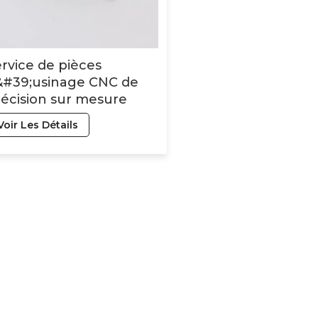
rvice de pièces
&#39;usinage CNC de
écision sur mesure
eek Black Pom UHMW
Voir Les Détails
intées en acrylique,
ylon, PVC, PTFE, PMMA