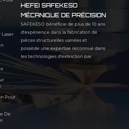
HEFEI SAFEKESO
MÉCANIQUE DE PRÉCISION
e
SAFEKESO bénéficie de plus de 10 ans
d'expérience dans la fabrication de
 Laser
pièces structurelles usinées et
on
possède une expertise reconnue dans
les technologies d'extinction par
infrarouge, la production de pièces
es
structurelles profilées de haute
ur
précision et les procédés de haute
x
qualité.
on Pour
le De
on