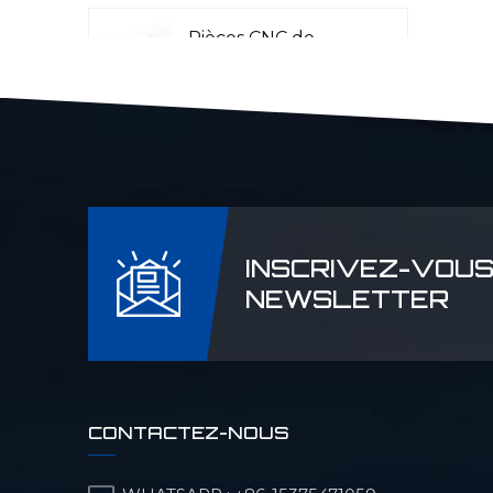
Pièces CNC de
précision pour
l'aéronautique
Pièces CNC Laser
Rader
INSCRIVEZ-VOUS
Pièces de machines
NEWSLETTER
pour l'industrie
pétrolière et
chimique
Pièces CNC de
CONTACTEZ-NOUS
précision pour
machines militaires