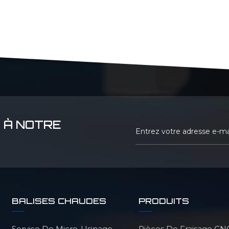
 À NOTRE
BALISES CHAUDES
PRODUITS
Service De Micro-Usinage
Pièces De Fraisage CN