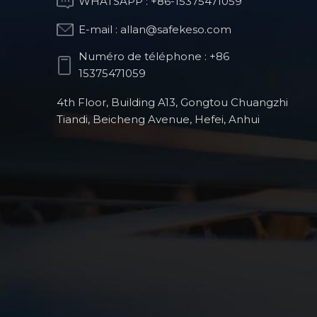
WHATSAPP :
+86-15375471059
E-mail :
allan@safekeso.com
Partie de structure
optique
Numéro de téléphone :
+86
15375471059
4th Floor, Building A13, Gongtou Chuangzhi
Pièces de fraisage
Tiandi, Beicheng Avenue, Hefei, Anhui
CNC pour robots
humanoïdes
Produits de robots
chirurgicaux
orthopédiques
Pièces automobiles
de précision usinées
CNC