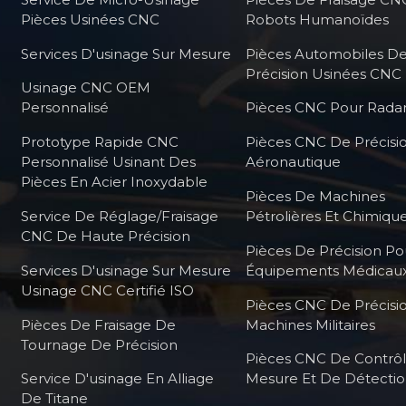
Pièces Usinées CNC
Robots Humanoïdes
Services D'usinage Sur Mesure
Pièces Automobiles D
Précision Usinées CNC
Usinage CNC OEM
Personnalisé
Pièces CNC Pour Radar
Prototype Rapide CNC
Pièces CNC De Précisi
Personnalisé Usinant Des
Aéronautique
Pièces En Acier Inoxydable
Pièces De Machines
Service De Réglage/fraisage
Pétrolières Et Chimiqu
CNC De Haute Précision
Pièces De Précision Po
Services D'usinage Sur Mesure
Équipements Médicau
Usinage CNC Certifié ISO
Pièces CNC De Précisi
Pièces De Fraisage De
Machines Militaires
Tournage De Précision
Pièces CNC De Contrô
Service D'usinage En Alliage
Mesure Et De Détecti
De Titane