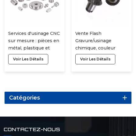
Services d'usinage CNC
Vente Flash
sur mesure : pièces en
Gravure/usinage
métal, plastique et
chimique, couleur
alliage (aluminium,
personnalisée, pièces
Voir Les Détails
Voir Les Détails
cuivre, laiton, acier,
d'usinage cnc en
ABS, POM),
aluminium avec
modélisation 3D,
anodisation
gravure, fraisage,
tournage.
Catégories
CONTACTEZ-NOUS