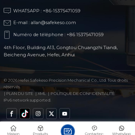
WHATSAPP :
+86-15375471059
E-mail :
allan@safekeso.com
Numéro de téléphone :
+86 15375471059
4th Floor, Building A13, Gongtou Chuangzhi Tiandi,
Beicheng Avenue, Hefei, Anhui
© 2026 Hefei Safekeso Precision Mechanical Co., Ltd. Tous droits
réservés.
|
PLAN DU SITE
|
XML
|
POLITIQUE DE CONFIDENTIALITÉ
IPv6 network supported.
Maison
Produits
Contactez-
WhatsApp