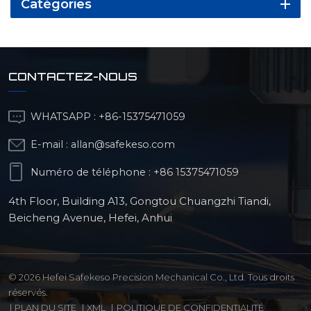
Catégories
CONTACTEZ-NOUS
WHATSAPP :
+86-15375471059
E-mail :
allan@safekeso.com
Numéro de téléphone :
+86 15375471059
4th Floor, Building A13, Gongtou Chuangzhi Tiandi,
Beicheng Avenue, Hefei, Anhui
© 2026 Hefei Safekeso Precision Mechanical Co., Ltd. Tous droits
réservés.
|
PLAN DU SITE
|
XML
|
POLITIQUE DE CONFIDENTIALITÉ