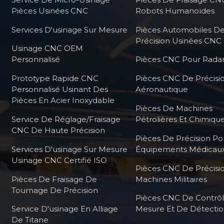
Pièces Usinées CNC
Robots Humanoïdes
Services D'usinage Sur Mesure
Pièces Automobiles D
Précision Usinées CNC
Usinage CNC OEM
Personnalisé
Pièces CNC Pour Radar
Prototype Rapide CNC
Pièces CNC De Précisi
Personnalisé Usinant Des
Aéronautique
Pièces En Acier Inoxydable
Pièces De Machines
Service De Réglage/fraisage
Pétrolières Et Chimiqu
CNC De Haute Précision
Pièces De Précision Po
Services D'usinage Sur Mesure
Équipements Médicau
Usinage CNC Certifié ISO
Pièces CNC De Précisi
Pièces De Fraisage De
Machines Militaires
Tournage De Précision
Pièces CNC De Contrô
Service D'usinage En Alliage
Mesure Et De Détecti
De Titane