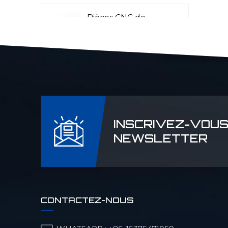
Pièces CNC de
précision pour
l'aéronautique
Pièces CNC Laser
Rader
INSCRIVEZ-VOUS
Pièces de machines
NEWSLETTER
pour l'industrie
pétrolière et
chimique
Pièces CNC de
CONTACTEZ-NOUS
précision pour
machines militaires