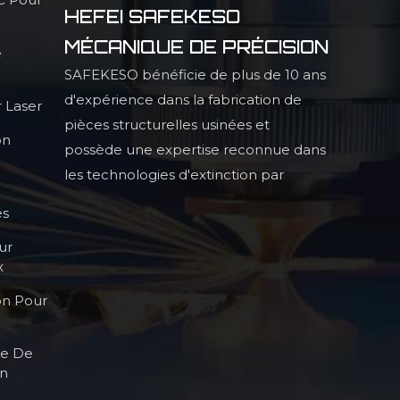
HEFEI SAFEKESO
MÉCANIQUE DE PRÉCISION
e
SAFEKESO bénéficie de plus de 10 ans
d'expérience dans la fabrication de
 Laser
pièces structurelles usinées et
on
possède une expertise reconnue dans
les technologies d'extinction par
infrarouge, la production de pièces
es
structurelles profilées de haute
ur
précision et les procédés de haute
x
qualité.
on Pour
le De
on