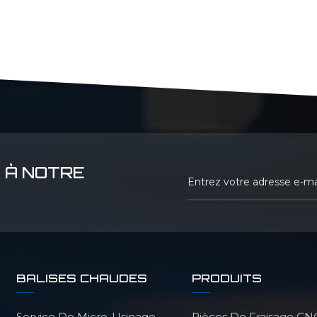
 À NOTRE
BALISES CHAUDES
PRODUITS
Service De Micro-Usinage
Pièces De Fraisage CN