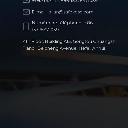
WHATSAPP :
+86-15375471059
E-mail :
allan@safekeso.com
Partie de structure
optique
Numéro de téléphone :
+86
15375471059
4th Floor, Building A13, Gongtou Chuangzhi
Pièces de fraisage
Tiandi, Beicheng Avenue, Hefei, Anhui
CNC pour robots
humanoïdes
Produits de robots
chirurgicaux
orthopédiques
Pièces automobiles
de précision usinées
CNC