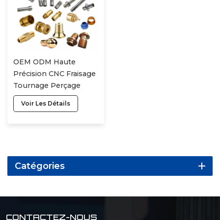
OEM ODM Haute
Précision CNC Fraisage
Tournage Perçage
Usiné Fabrication
Voir Les Détails
Services Personnalisés
Prototype Rapide
Pièces Métalliques
Catégories
CONTACTEZ-NOUS