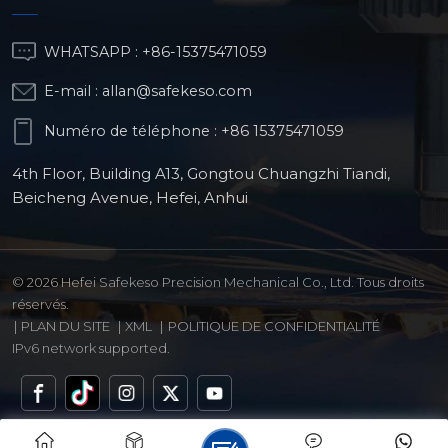
WHATSAPP :
+86-15375471059
E-mail :
allan@safekeso.com
Numéro de téléphone :
+86 15375471059
4th Floor, Building A13, Gongtou Chuangzhi Tiandi,
Beicheng Avenue, Hefei, Anhui
© 2026 Hefei Safekeso Precision Mechanical Co., Ltd. Tous droits
réservés.
|
PLAN DU SITE
|
XML
|
POLITIQUE DE CONFIDENTIALITÉ
IPv6 network supported.