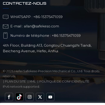
CONTACTEZ-NOUS
WHATSAPP :
+86-15375471059
E-mail :
allan@safekeso.com
Numéro de téléphone :
+86 15375471059
4th Floor, Building A13, Gongtou Chuangzhi Tiandi,
Beicheng Avenue, Hefei, Anhui
© 2026 Hefei Safekeso Precision Mechanical Co., Ltd. Tous droits
réservés.
|
PLAN DU SITE
|
XML
|
POLITIQUE DE CONFIDENTIALITÉ
IPv6 network supported.