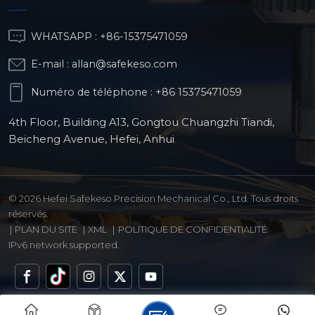
WHATSAPP :
+86-15375471059
E-mail :
allan@safekeso.com
Numéro de téléphone :
+86 15375471059
4th Floor, Building A13, Gongtou Chuangzhi Tiandi,
Beicheng Avenue, Hefei, Anhui
© 2026 Hefei Safekeso Precision Mechanical Co., Ltd. Tous droits
réservés.
|
PLAN DU SITE
|
XML
|
POLITIQUE DE CONFIDENTIALITÉ
IPv6 network supported.