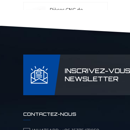
Pièces CNC de
précision pour
l'aéronautique
Pièces CNC Laser
Rader
INSCRIVEZ-VOUS
Pièces de machines
NEWSLETTER
pour l'industrie
pétrolière et
chimique
Pièces CNC de
CONTACTEZ-NOUS
précision pour
machines militaires