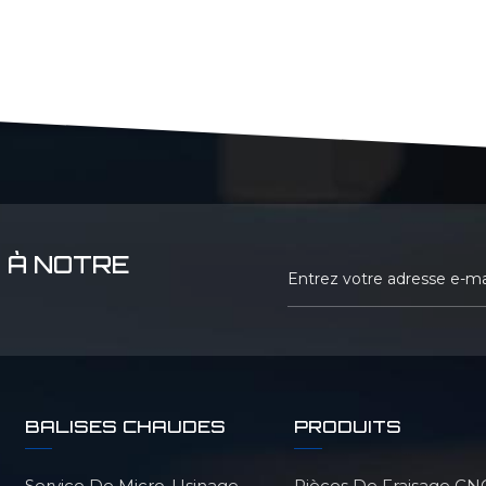
 À NOTRE
BALISES CHAUDES
PRODUITS
Service De Micro-Usinage
Pièces De Fraisage CN