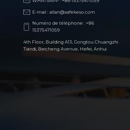
WHATSAPP :
+86-15375471059
E-mail :
allan@safekeso.com
Partie de structure
optique
Numéro de téléphone :
+86
15375471059
4th Floor, Building A13, Gongtou Chuangzhi
Pièces de fraisage
Tiandi, Beicheng Avenue, Hefei, Anhui
CNC pour robots
humanoïdes
Produits de robots
chirurgicaux
orthopédiques
Pièces automobiles
de précision usinées
CNC