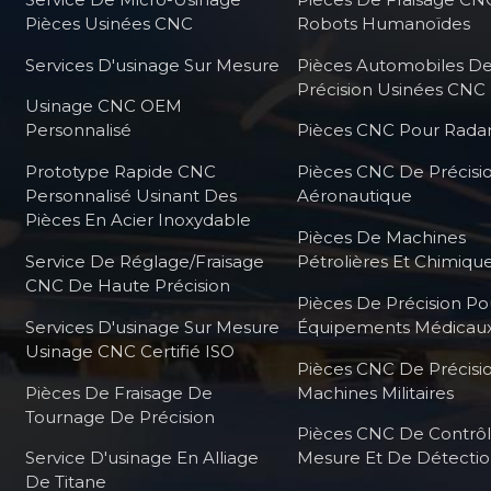
Pièces Usinées CNC
Robots Humanoïdes
Services D'usinage Sur Mesure
Pièces Automobiles D
Précision Usinées CNC
Usinage CNC OEM
Personnalisé
Pièces CNC Pour Radar
Prototype Rapide CNC
Pièces CNC De Précisi
Personnalisé Usinant Des
Aéronautique
Pièces En Acier Inoxydable
Pièces De Machines
Service De Réglage/fraisage
Pétrolières Et Chimiqu
CNC De Haute Précision
Pièces De Précision Po
Services D'usinage Sur Mesure
Équipements Médicau
Usinage CNC Certifié ISO
Pièces CNC De Précisi
Pièces De Fraisage De
Machines Militaires
Tournage De Précision
Pièces CNC De Contrô
Service D'usinage En Alliage
Mesure Et De Détecti
De Titane