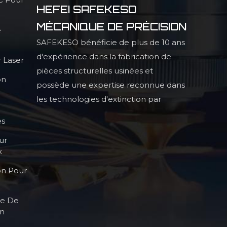
HEFEI SAFEKESO
MÉCANIQUE DE PRÉCISION
e
SAFEKESO bénéficie de plus de 10 ans
d'expérience dans la fabrication de
 Laser
pièces structurelles usinées et
on
possède une expertise reconnue dans
les technologies d'extinction par
infrarouge, la production de pièces
es
structurelles profilées de haute
ur
précision et les procédés de haute
x
qualité.
on Pour
le De
on